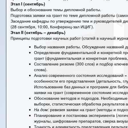
Этап I (сентябрь)
Выбор и обоснование темы дипломной работы.
Подготовка заявки на грант по теме дипломной работы (сам
Заседание кафедры по утверждению тем и руководителей д
(28 сентября, 10:00, Конференц-зал ИЦИГ).
Этап II (октябрь – декабрь)
Принципы подготовки научных работ (статей в научный журна
Выбор названия работы. Обсуждение названий д
Определение фундаментальной и конкретной пр
грант (фундаментальная и конкретная проблема,
Составление резюме (300 слов) и подбор ключев
слова).
Анализ современного состояния исследований = 
особенности его представления (детальность, гл
Использование баз данных и программ для библи
заявки на грант (современное состояние исследо
Обоснование методов и подходов.
Необходимые 
выборки, статистическая обработка результатов 
На дом:
ревизия заявки на грант (методы и подхо
Планирование и постановка эксперимента (логи
журналы, шифрование препаратов, сверка визу
Точность и адекватность представления результа