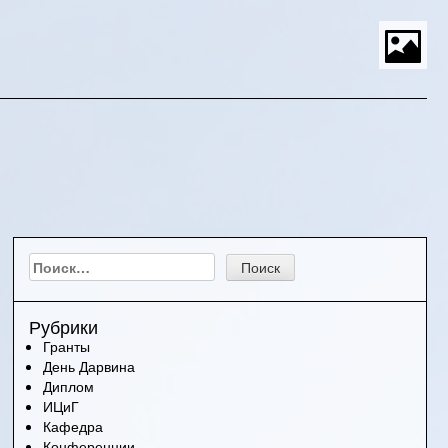
S
t
P
M
Найти:
Рубрики
Гранты
День Дарвина
Диплом
ИЦиГ
Кафедра
Конференции