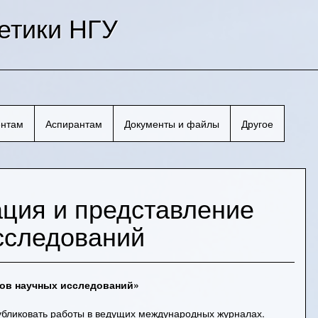
етики НГУ
ентам
Аспирантам
Документы и файлы
Другое
ация и представление
сследований
тов научных исследований»
публиковать работы в ведущих международных журналах.