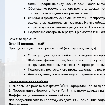
таблиц, графиков, рисунков
.
На дом
: шаблоны та
Обсуждение результатов, его полнота, адекватнос
соответствие полученным результатам.
Лексика и грамматика научных статей. Распростр
ведущие международные журналы. На что обращ
вопросы должны ответить рецензенты. Наука и ис
Подготовка обзора литературы (самостоятельная
Зачет по практике
Этап III (апрель – май)
Принципы подготовки презентаций (постеры и доклады),
Структура доклада и особенности подготовки пр
Шаблоны, фонты, цвета, баланс текста, рисунков
на трибуне. Вопросы и ответы.
Распространенные
Подготовка постера и его представление на пост
Анализ докладов и презентаций студенческой ко
Самостоятельная работа
1) Дипломная работа в формате Word,
оформленная по прав
2) Презентация в формате PowerPoint к устному докладу на 
Дифференцированный зачет (24 мая).
Для получения зачета необходимо сдать ВСЕ домашние зада
Литература.