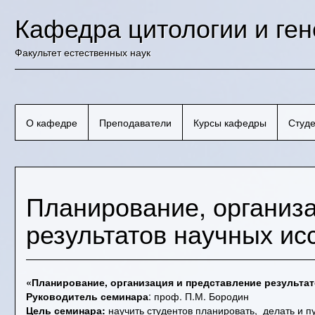
Skip
Кафедра цитологии и ген
to
content
Факультет естественных наук
О кафедре
Преподаватели
Курсы кафедры
Студ
Планирование, организ
результатов научных ис
«Планирование, организация и представление результа
Руководитель семинара
: проф. П.М. Бородин
Цель семинара:
научить студентов планировать, делать и 