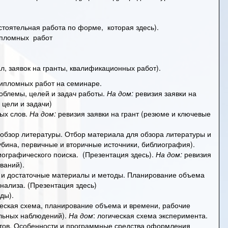
остоятельная работа по форме, которая
здесь
).
ипломных работ
л, заявок на гранты, квалификационных работ).
ипломных работ на семинаре.
облемы, целей и задач работы.
На дом:
ревизия заявки на
 цели и задачи)
ых слов.
На дом:
ревизия заявки на грант (резюме и ключевые
обзор литературы. Отбор материала для обзора литературы и
убина, первичные и вторичные источники, библиография).
ографического поиска. (
Презентация здесь
).
На дом:
ревизия
ваний).
и достаточные материалы и методы.
Планирование объема
анализа.
(Презентация здесь)
ды).
ческая схема, планирование объема и времени, рабочие
альных наблюдений).
На дом
: логическая схема эксперимента.
тов.
Особенности и программные средства оформления