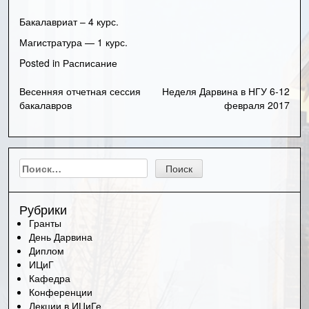
Бакалавриат – 4 курс
.
Магистратура — 1 курс
.
Posted in
Расписание
Весенняя отчетная сессия
Неделя Дарвина в НГУ 6-12
Навигация
бакалавров
февраля 2017
по
записям
Найти:
Рубрики
Гранты
День Дарвина
Диплом
ИЦиГ
Кафедра
Конференции
Лекции в ИЦиГе