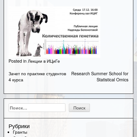
Posted in
Лекции в ИЦиГе
Зачет по практике студентов
Research Summer School for
Навигация
4 курса
Statistical Omics
по
записям
Найти:
Рубрики
Гранты