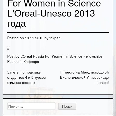
For Women in Science
L'Oreal-Unesco 2013
года
Posted on
13.11.2013
by
tokpan
//
Post
by
L’Oreal Russia For Women in Science Fellowships
.
Posted in
Кафедра
Зачеты по практике
III место на Международной
Навигация
студентов 4 и 5 курсов
Биологической Универсиаде
(зимняя сессия)
— наше!
по
записям
Найти: